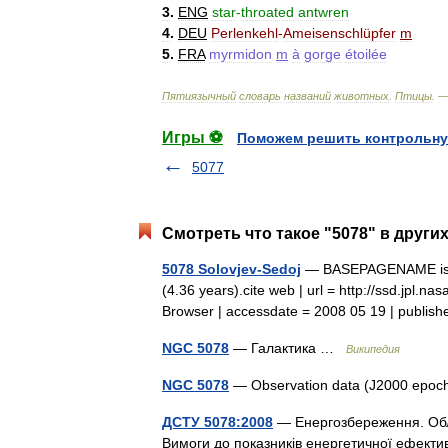
3
.
ENG
star
-
throated
antwren
4
.
DEU
Perlenkehl
-
Ameisenschlüpfer
m
5
.
FRA
myrmidon
m
à
gorge
étoilée
Пятиязычный
словарь
названий
животных
.
Птицы
. 
Игры ⚽
Поможем решить контрольну
5077
Смотреть что такое "5078" в други
5078 Solovjev-Sedoj
— BASEPAGENAME is a m
(4.36 years).cite web | url = http://ssd.jpl.n
Browser | accessdate = 2008 05 19 | publ
NGC 5078
— Галактика …
Википедия
NGC 5078
— Observation data (J2000 epoch
ДСТУ 5078:2008
— Енергозбереження. Обл
Вимоги до показників енергетичної ефективн