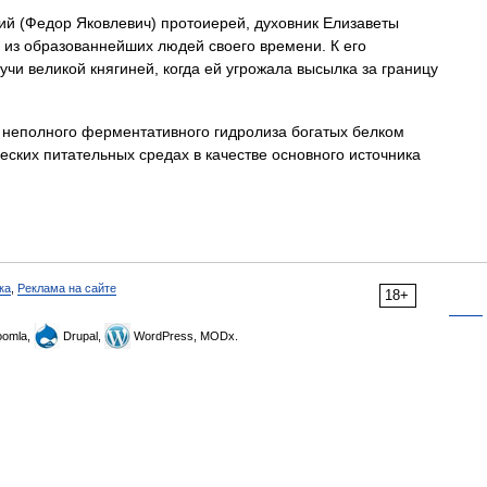
й (Федор Яковлевич) протоиерей, духовник Елизаветы
н из образованнейших людей своего времени. К его
учи великой княгиней, когда ей угрожала высылка за границу
 неполного ферментативного гидролиза богатых белком
еских питательных средах в качестве основного источника
ка
,
Реклама на сайте
18+
omla,
Drupal,
WordPress, MODx.