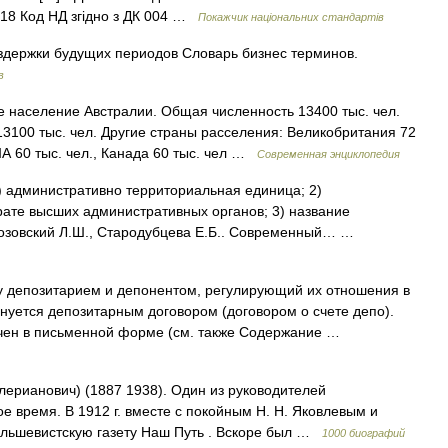
: 18 Код НД згідно з ДК 004 …
Покажчик національних стандартів
держки будущих периодов Словарь бизнес терминов.
в
 население Австралии. Общая численность 13400 тыс. чел.
3100 тыс. чел. Другие страны расселения: Великобритания 72
ША 60 тыс. чел., Канада 60 тыс. чел …
Современная энциклопедия
) административно территориальная единица; 2)
рате высших административных органов; 3) название
 Лозовский Л.Ш., Стародубцева Е.Б.. Современный… …
 депозитарием и депонентом, регулирующий их отношения в
нуется депозитарным договором (договором о счете депо).
ючен в письменной форме (см. также Содержание …
ерианович) (1887 1938). Один из руководителей
 время. В 1912 г. вместе с покойным Н. Н. Яковлевым и
льшевистскую газету Наш Путь . Вскоре был …
1000 биографий