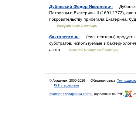
Дубянский Федор Яковлевич
— Дубянски
Петровны и Екатерины II (1691 1772), оди
покровительству прибегала Екатерина, буд
…
Биографический словарь
бактопептоны
— (син. пептоны) продукты
субстратов, используемые в бактериологич
азота …
Большой медицинский словарь
© Академик, 2000-2026
Обратная связь:
Техподдерж
👣 Путешествия
Экспорт словарей на сайты
, сделанные на PHP,
Jo