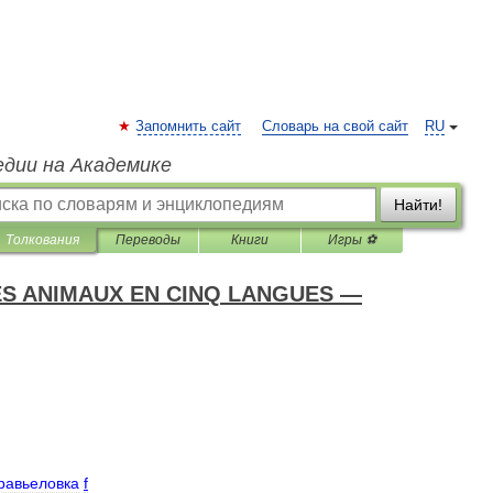
Запомнить сайт
Словарь на свой сайт
RU
едии на Академике
Найти!
Толкования
Переводы
Книги
Игры ⚽
ES ANIMAUX EN CINQ LANGUES —
равьеловка
f