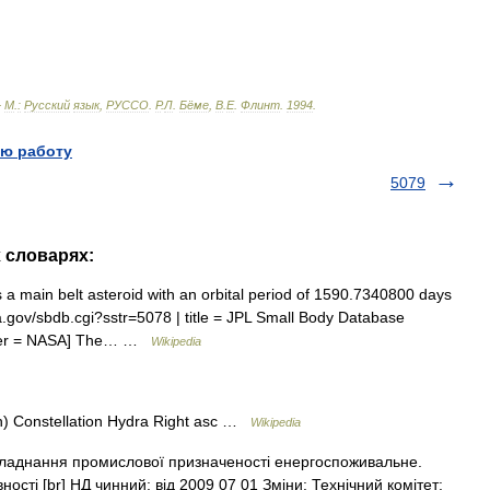
—
М
.
:
Русский
язык
,
РУССО
.
Р
.
Л
.
Бёме
,
В
.
Е
.
Флинт
.
1994
.
ю работу
5079
х словарях:
ain belt asteroid with an orbital period of 1590.7340800 days
asa.gov/sbdb.cgi?sstr=5078 | title = JPL Small Body Database
isher = NASA] The… …
Wikipedia
) Constellation Hydra Right asc …
Wikipedia
аднання промислової призначеності енергоспоживальне.
ості [br] НД чинний: від 2009 07 01 Зміни: Технічний комітет: