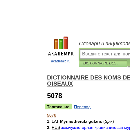
Словари и энциклоп
academic.ru
DICTIONNAIRE DES NOMS DES ANIMAUX EN CINQ LANGUES — OISEAUX
DICTIONNAIRE DES NOMS D
OISEAUX
5078
Толкование
Перевод
5078
1
.
LAT
Myrmotherula
gularis
(
Spix
)
2
.
RUS
жемчужногорлая
крапивниковая
му