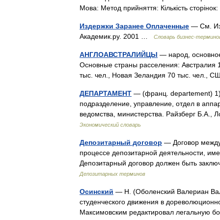
Мова: Метод прийняття: Кількість сторінок
Издержки Заранее Оплаченные
— См. Из
Академик.ру. 2001 …
Словарь бизнес-термино
АНГЛОАВСТРАЛИЙЦЫ
— народ, основное
Основные страны расселения: Австралия 1
тыс. чел., Новая Зеландия 70 тыс. чел., С
ДЕПАРТАМЕНТ
— (франц. departement) 1
подразделение, управление, отдел в аппа
ведомства, министерства. Райзберг Б.А.,
Экономический словарь
Депозитарный договор
— Договор между
процессе депозитарной деятельности, име
Депозитарный договор должен быть закл
Депозитарных терминов
Осинский
— Н. (Оболенский Валериан Вал
студенческого движения в дореволюционное
Максимовским редактировал легальную бо